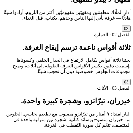
أدار الملّاك مطعمَين ومقهيَين مفهوميَّين أكثر من اللزوم. أرادوا شيئًا
هادئًا — غرفة يأتي إليها الناس وحدهم، بكتاب، قبل الغداء.
0
2
الفصل
02
·
العمارة
ثلاثة أقواس ناعمة ترسم إيقاع الغرفة.
نحتنا ثلاثة أقواس بكامل الارتفاع في الجدار الخلفي وكسوناها
بإسمنت دقيق. تكسر الأقواس الغرفة الطويلة إلى أثلاث، وتمنح
مجموعات الجلوس خصوصية دون أن تحجب شيئًا.
0
3
الفصل
03
·
الأثاث
خيزران، تيرّاتزو، وشجرة كبيرة واحدة.
البار امتداد ٩ أمتار من تيرّاتزو مصبوب مع تطعيم نحاسي. الجلوس
من خيزران منسوج بوسائد كتانية. شجرة تين منزلية واحدة في
المنتصف، تنعّم كل صورة التُقطت في الغرفة.