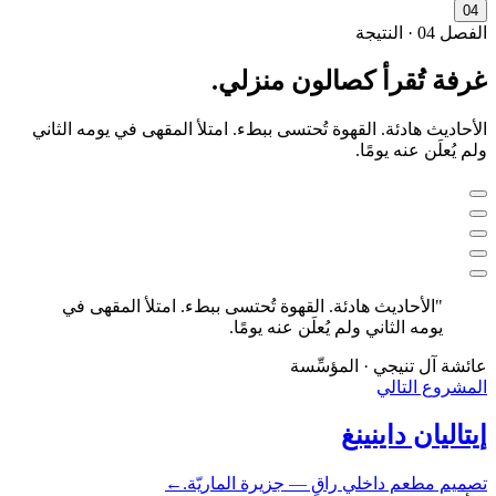
0
4
الفصل
04
·
النتيجة
غرفة تُقرأ كصالون منزلي.
الأحاديث هادئة. القهوة تُحتسى ببطء. امتلأ المقهى في يومه الثاني
ولم يُعلَن عنه يومًا.
"
الأحاديث هادئة. القهوة تُحتسى ببطء. امتلأ المقهى في
يومه الثاني ولم يُعلَن عنه يومًا.
عائشة آل تنيجي · المؤسِّسة
المشروع التالي
إيتاليان داينينغ
تصميم مطعم داخلي راقٍ — جزيرة الماريّة.
←