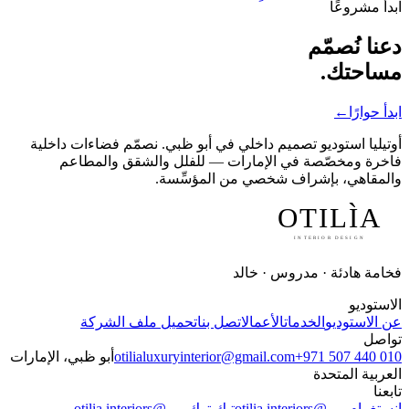
ابدأ مشروعًا
دعنا نُصمّم
مساحتك.
ابدأ حوارًا
←
أوتيليا استوديو تصميم داخلي في أبو ظبي. نصمّم فضاءات داخلية
فاخرة ومخصّصة في الإمارات — للفلل والشقق والمطاعم
والمقاهي، بإشراف شخصي من المؤسِّسة.
OTILÌA
INTERIOR DESIGN
فخامة هادئة · مدروس · خالد
الاستوديو
عن الاستوديو
الخدمات
الأعمال
اتصل بنا
تحميل ملف الشركة
تواصل
+971 507 440 010
otilialuxuryinterior@gmail.com
أبو ظبي، الإمارات
العربية المتحدة
تابعنا
إنستغرام
—
@otilia.interiors
تيك توك
—
@otilia.interiors