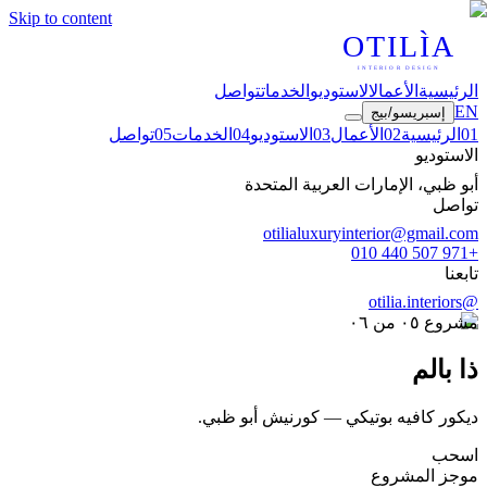
Skip to content
OTILÌA
INTERIOR DESIGN
الرئيسية
الأعمال
الاستوديو
الخدمات
تواصل
EN
إسبريسو
/
بيج
1
0
الرئيسية
2
0
الأعمال
3
0
الاستوديو
4
0
الخدمات
5
0
تواصل
الاستوديو
أبو ظبي، الإمارات العربية المتحدة
تواصل
otilialuxuryinterior@gmail.com
+971 507 440 010
تابعنا
@otilia.interiors
مشروع
٠٥
من ٠٦
ذا بالم
ديكور كافيه بوتيكي — كورنيش أبو ظبي.
اسحب
موجز المشروع