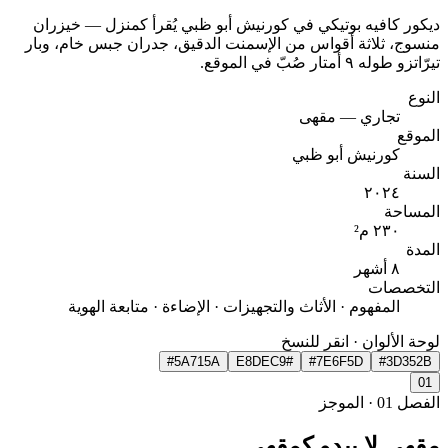
ديكور كافيه بوتيكي في كورنيش أبو ظبي يُقرأ كمنزل — خيزران
منسوج، ثلاثة أقواس من الإسمنت الدقيق، جدران جبس خام، وبار
تيرّاتزو طوله ٩ أمتار صُبّ في الموقع.
النوع
تجاري — مقهى
الموقع
كورنيش أبو ظبي
السنة
٢٠٢٤
المساحة
٢٣٠ م²
المدة
٨ أشهر
التخصصات
المفهوم · الأثاث والتجهيزات · الإضاءة · متابعة الهوية
لوحة الألوان
· انقر للنسخ
#5A715A
#E8DEC9
#7E6F5D
#3D352B
0
1
الفصل
01
·
الموجز
مقهى لا يبدو كمقهى.